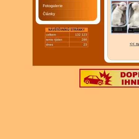
Fotogalerie
Články
NÁVŠTĚVNÍKŮ STRÁNKY
celkem
132 123
tento týden
286
<< n
dnes
23