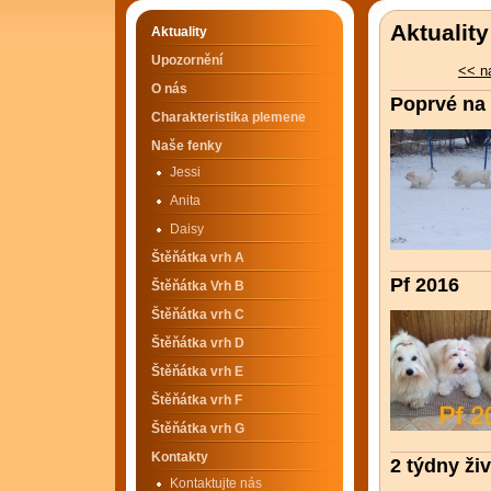
Aktuality
Aktuality
Upozornění
<< n
O nás
Poprvé na
Charakteristika plemene
Naše fenky
Jessi
Anita
Daisy
Štěňátka vrh A
Pf 2016
Štěňátka Vrh B
Štěňátka vrh C
Štěňátka vrh D
Štěňátka vrh E
Štěňátka vrh F
Štěňátka vrh G
Kontakty
2 týdny ži
Kontaktujte nás